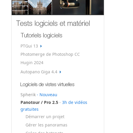
PTGui 13
Photomerge de Photoshop CC
Hugin 2024
Autopano Giga 4.4
Spherik
- Nouveau
Panotour / Pro 2.5
-
3h de vidéos
gratuites
Démarrer un projet
Gérer les panoramas