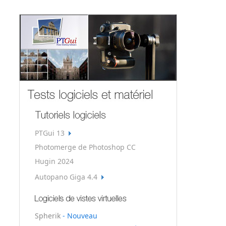
PTGui 13
Photomerge de Photoshop CC
Hugin 2024
Autopano Giga 4.4
Spherik
- Nouveau